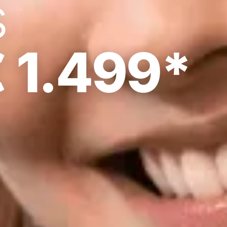
s
€ 1.499*