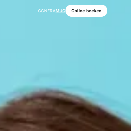
CGN
FRA
MUC
Online boeken