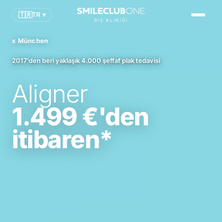
CGN
🇹🇷
TR ▾
DIŞ KLINIĞI
FRA
x München
MUC
2017'den beri yaklaşık 4.000 şeffaf plak tedavisi
Online randevu al
Aligner
1.499 €'den
itibaren*