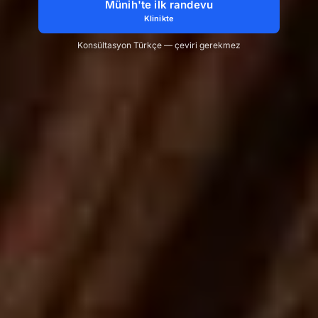
Münih'te ilk randevu
Klinikte
Konsültasyon Türkçe — çeviri gerekmez