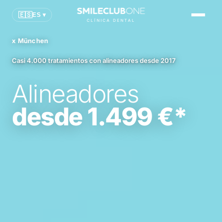
CGN
🇪🇸
ES ▾
CLÍNICA DENTAL
FRA
x München
MUC
Casi 4.000 tratamientos con alineadores desde 2017
Reservar online
Alineadores
desde 1.499 €*