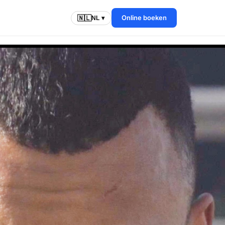
Online boeken
🇳🇱
NL ▾