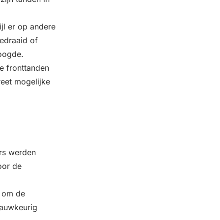
jl er op andere
edraaid of
 oogde.
e fronttanden
reet mogelijke
ers werden
oor de
s om de
nauwkeurig