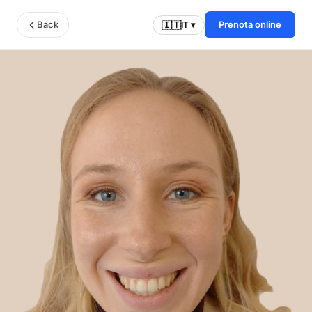
Back
Prenota online
🇮🇹
IT ▾