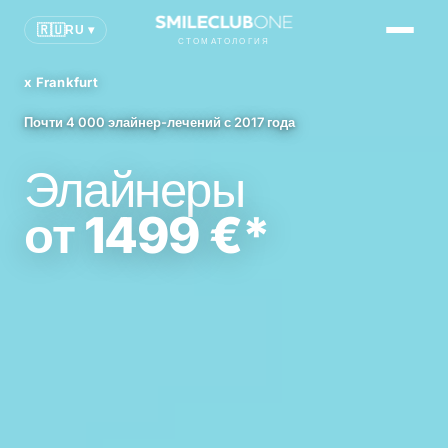
CGN
🇷🇺
RU ▾
СТОМАТОЛОГИЯ
FRA
x Frankfurt
MUC
Почти 4 000 элайнер-лечений с 2017 года
Первый приём онлайн
Элайнеры
от 1499 €*